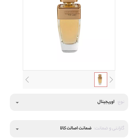
نوع:
اوریجینال
arrow_drop_down
گارانتی و ضمانت:
ضمانت اصالت کالا
arrow_drop_down