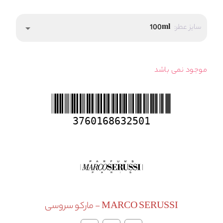
سایز عطر:
100ml
arrow_drop_down
موجود نمی باشد
3760168632501
MARCO SERUSSI - مارکو سروسی