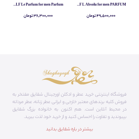
Yves Saint Laurent MYSLF Le Parfum for men Parfum
Yves Saint Laurent MYSLF L Absolu for men PARFUM
۴۹,۵۰۰,۰۰۰ تومان
۳۶,۳۰۰,۰۰۰ تومان
فروشگاه اینترنتی خرید عطر و ادکلن اورجینال شقایق مفتخر به
فروش کلیه برندهای معتبر خارجی و ایرانی عطر زنانه، عطر مردانه
در محیط آنلاین است. هم‌ اکنون به خانواده بزرگ شقایق
بپیوندید و تفاوت را احساس کنید و از خرید خود لذت ببرید.
بیشتر در باره شقایق بدانید