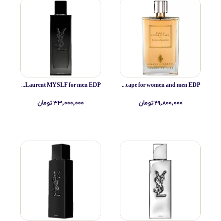
Yves Saint Laurent MYSLF for men EDP
Simone Andreoli Tulum Junglescape for women and men EDP
۲۹,۸۰۰,۰۰۰ تومان
۳۳,۰۰۰,۰۰۰ تومان