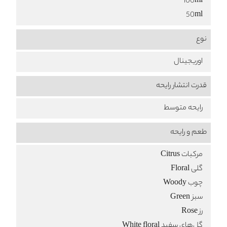
100ml
50ml
نوع
اوریجینال
قدرت انتشار رایحه
رایحه متوسط
طعم‌ و رایحه
مرکبات Citrus
گلی Floral
چوب Woody
سبز Green
رز Rose
گل‌های سفید White floral