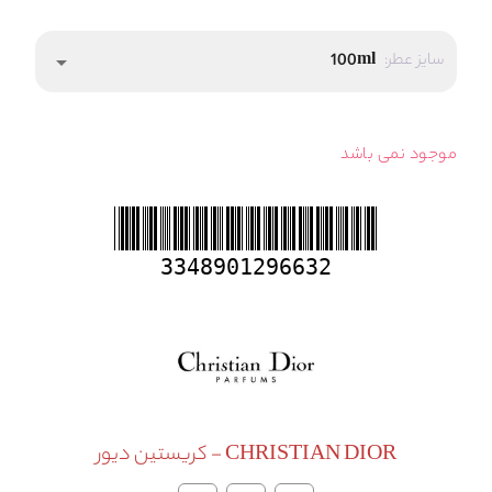
سایز عطر:
100ml
arrow_drop_down
موجود نمی باشد
3348901296632
CHRISTIAN DIOR - کریستین دیور