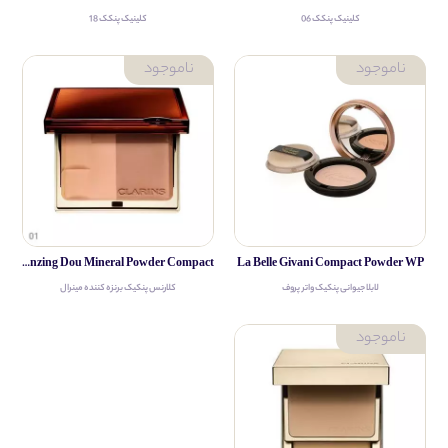
کلینیک پنکک 06
کلینیک پنکک 18
Clarins Bronzing Dou Mineral Powder Compact
La Belle Givani Compact Powder WP
لابلا جیوانی پنکیک واتر پروف
کلارنس پنکیک برنزه کننده مینرال