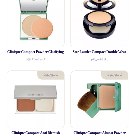
Clinique Campact Powder Clarifying
Stee Lauder Compact Double Wear
پنکیک استی لادر
کلینیک پنکک 101
Clinique Campact Anti Blemish
Clinique Campact Almost Powder