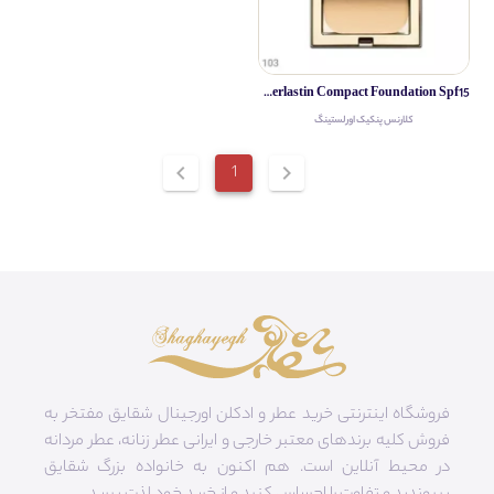
Clarins Everlastin Compact Foundation Spf15
کلارنس پنکیک اورلستینگ
chevron_left
1
chevron_right
فروشگاه اینترنتی خرید عطر و ادکلن اورجینال شقایق مفتخر به
فروش کلیه برندهای معتبر خارجی و ایرانی عطر زنانه، عطر مردانه
در محیط آنلاین است. هم‌ اکنون به خانواده بزرگ شقایق