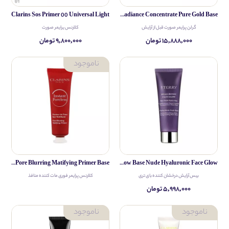
Clarins Sos Primer 00 Universal Light
Guerlain Lor Radiance Concentrate Pure Gold Base
گرلن پرایمر صورت قبل از آرایش
کلارنس یرایمر صورت
۱۵,۸۸۸,۰۰۰ تومان
۹,۸۰۰,۰۰۰ تومان
Clarins Instant Poreless Pore Blurring Matifying Primer Base
By Terry Glow Base Nude Hyaluronic Face Glow
بیس آرایش درخشان کننده بای تری
کلارنس پرایمر فوری مات کننده منافذ
۵,۹۹۸,۰۰۰ تومان