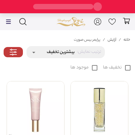
خانه
/
آرایش
/
پرایمر بیس صورت
ترتیب نمایش:
بیشترین تخفیف
arrow_drop_down
check_box_outline_blank
تخفیف ها
check_box_outline_blank
موجود ها