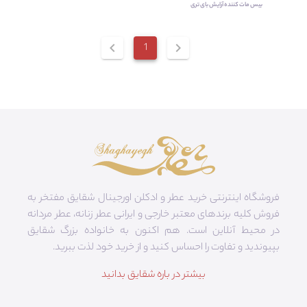
بیس مات کننده آرایش بای تری
chevron_left
1
chevron_right
فروشگاه اینترنتی خرید عطر و ادکلن اورجینال شقایق مفتخر به
فروش کلیه برندهای معتبر خارجی و ایرانی عطر زنانه، عطر مردانه
در محیط آنلاین است. هم‌ اکنون به خانواده بزرگ شقایق
بپیوندید و تفاوت را احساس کنید و از خرید خود لذت ببرید.
بیشتر در باره شقایق بدانید