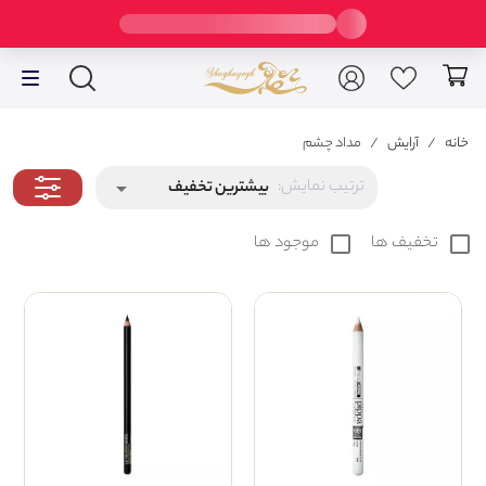
خانه
/
آرایش
/
مداد چشم
ترتیب نمایش:
بیشترین تخفیف
arrow_drop_down
check_box_outline_blank
تخفیف ها
check_box_outline_blank
موجود ها