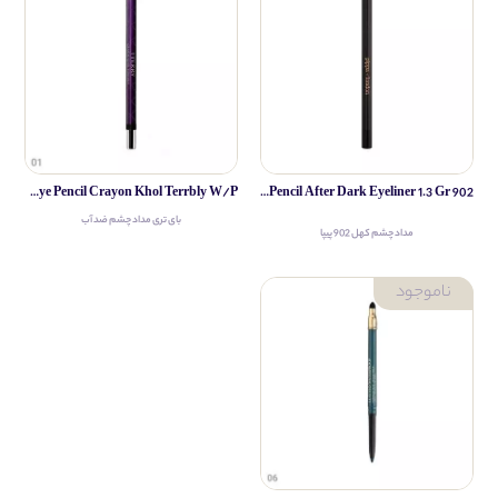
By Terry Eye Pencil Crayon Khol Terrbly W/P
Pippa Eye Pencil After Dark Eyeliner 1.3 Gr 902
بای تری مداد چشم ضد آب
مداد چشم کهل 902 پیپا