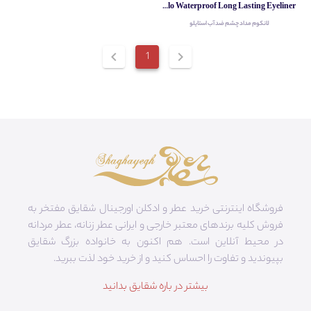
Lancome Le Stylo Waterproof Long Lasting Eyeliner
لانکوم مداد چشم ضد آب استایلو
chevron_left
1
chevron_right
فروشگاه اینترنتی خرید عطر و ادکلن اورجینال شقایق مفتخر به
فروش کلیه برندهای معتبر خارجی و ایرانی عطر زنانه، عطر مردانه
در محیط آنلاین است. هم‌ اکنون به خانواده بزرگ شقایق
بپیوندید و تفاوت را احساس کنید و از خرید خود لذت ببرید.
بیشتر در باره شقایق بدانید