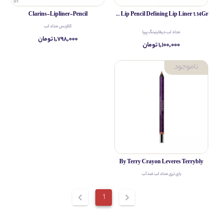
Clarins-Lipliner-Pencil
Pippa Lip Pencil Defining Lip Liner 1.14Gr
کلارنس مداد لب
مداد لب دیفاینینگ پیپا
۱,۷۹۸,۰۰۰ تومان
۱,۱۰۰,۰۰۰ تومان
By Terry Crayon Leveres Terrybly
بای تری مداد لب ضد آب
chevron_left
1
chevron_right